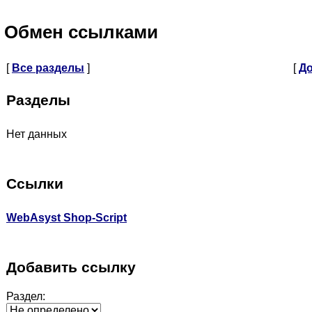
Обмен ссылками
[
Все разделы
]
[
До
Разделы
Нет данных
Ссылки
WebAsyst Shop-Script
Добавить ссылку
Раздел: